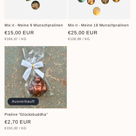
Mix it - Meine 9 Wunschpralinen
Mix it - Meine 18 Wunschpralinen
Normaler
€15,00 EUR
Normaler
€25,00 EUR
STÜCKPREIS
PRO
STÜCKPREIS
PRO
€166,67
/
KG
€138,89
/
KG
Preis
Preis
Ausverkauft
Praline "Glücksbuddha"
Normaler
€2,70 EUR
STÜCKPREIS
PRO
€150,00
/
KG
Preis