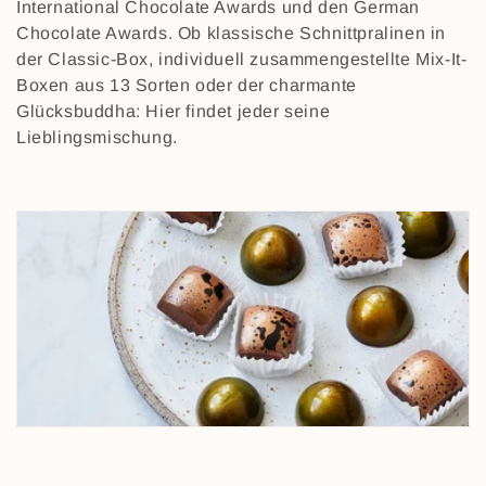
International Chocolate Awards und den German
e
Chocolate Awards. Ob klassische Schnittpralinen in
der Classic-Box, individuell zusammengestellte Mix-It-
g
Boxen aus 13 Sorten oder der charmante
o
Glücksbuddha: Hier findet jeder seine
Lieblingsmischung.
r
i
e
: