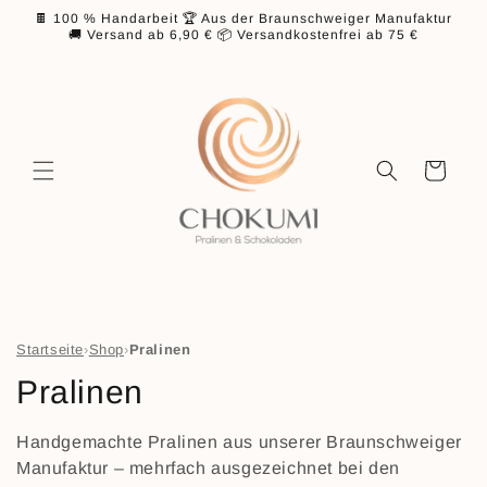
Direkt
🍫 100 % Handarbeit 🏆 Aus der Braunschweiger Manufaktur
zum
🚚 Versand ab 6,90 € 📦 Versandkostenfrei ab 75 €
Inhalt
Warenkorb
Startseite
›
Shop
›
Pralinen
K
Pralinen
a
Handgemachte Pralinen aus unserer Braunschweiger
t
Manufaktur – mehrfach ausgezeichnet bei den