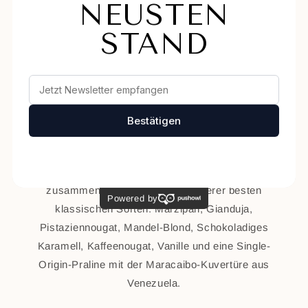
Chocolate Awards
holten Macadamia Vanille,
Maracuja hoch 2 und Erdbeer Balsamico jeweils
Gold (2025) sowie Kaffeekaramell mit Pistazie Gold
(2023).
Classic-Box – der französische Klassiker
Schnittpralinen sind der französische
Pralinentradition – schokoladig umhüllt und von
unverwechselbarer Qualität. Unsere Classic-Box gibt
es als 6er und 12er und enthält eine fest
zusammengestellte Auswahl unserer besten
klassischen Sorten: Marzipan, Gianduja,
Pistaziennougat, Mandel-Blond, Schokoladiges
Karamell, Kaffeenougat, Vanille und eine Single-
Origin-Praline mit der Maracaibo-Kuvertüre aus
Venezuela.