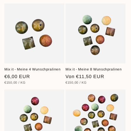
Mix it - Meine 4 Wunschpralinen
Mix it - Meine 8 Wunschpralinen
Normaler
€6,00 EUR
Normaler
Von €11,50 EUR
STÜCKPREIS
PRO
STÜCKPREIS
PRO
€150,00
/
KG
€150,00
/
KG
Preis
Preis