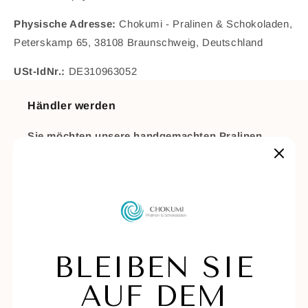
Physische Adresse:
Chokumi - Pralinen & Schokoladen,
Peterskamp 65, 38108 Braunschweig, Deutschland
USt-IdNr.:
DE310963052
Händler werden
Sie möchten unsere handgemachten Pralinen
und Schokoladen in Ihrem Shop anbieten?
Wir freuen uns auf Sie – melden Sie sich einfach
in unserem
B2B-Bereich
an.
Rechtliches