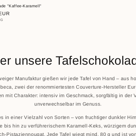
de "Kaffee-Karamell"
ler
 EUR
EIS
PRO
KG
er unsere Tafelschokola
eiger Manufaktur gießen wir jede Tafel von Hand – aus h
ubeca, zwei der renommiertesten Couverture-Hersteller Eu
n mit Charakter: intensiv im Geschmack, sorgfältig in der 
unverwechselbar im Genuss.
es in einer Vielzahl von Sorten – von fruchtiger dunkler H
ie bis hin zu verführerischem Karamell-Keks, würzigem du
ch-Pistaziennougat. Jede Tafel wiegt mind. 80 g und ist v