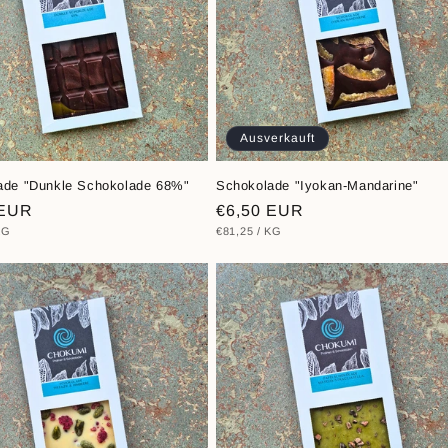
Ausverkauft
ade "Dunkle Schokolade 68%"
Schokolade "Iyokan-Mandarine"
ler
 EUR
Normaler
€6,50 EUR
EIS
PRO
STÜCKPREIS
PRO
KG
€81,25
/
KG
Preis