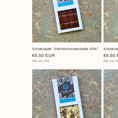
:
Schokolade "Vollmilchschokolade 43%"
Schokol
Normaler
€6,50 EUR
Norma
€6,50
STÜCKPREIS
PRO
STÜCKPR
€81,25
/
KG
€81,25
/
Preis
Preis