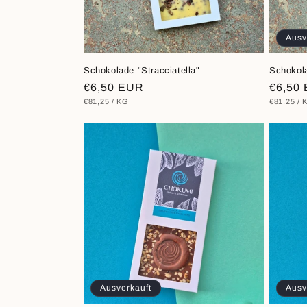
Ausv
Schokolade "Stracciatella"
Schokol
Normaler
€6,50 EUR
Norma
€6,50
STÜCKPREIS
PRO
STÜCKPR
€81,25
/
KG
€81,25
/
Preis
Preis
Ausverkauft
Ausv