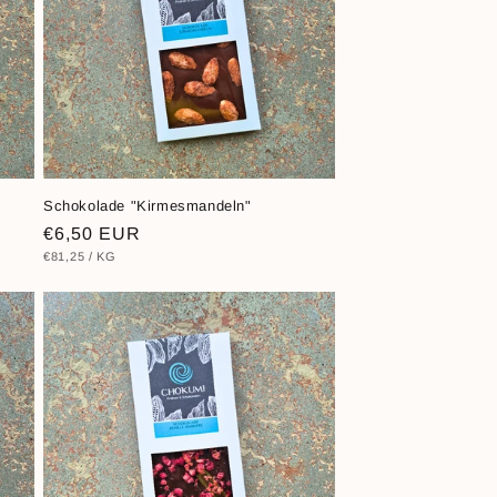
Schokolade "Kirmesmandeln"
Normaler
€6,50 EUR
STÜCKPREIS
PRO
€81,25
/
KG
Preis