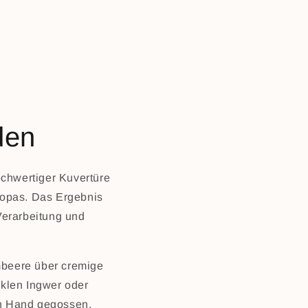
den
ochwertiger Kuvertüre
ropas. Das Ergebnis
Verarbeitung und
imbeere über cremige
nklen Ingwer oder
on Hand gegossen.