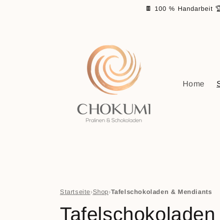
Direkt
🍫 100 % Handarbeit 
zum
Inhalt
Home
Startseite
›
Shop
›
Tafelschokoladen & Mendiants
K
Tafelschokoladen