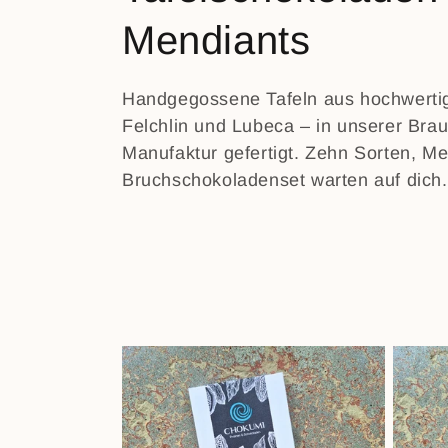
a
Mendiants
t
Handgegossene Tafeln aus hochwertig
Felchlin und Lubeca – in unserer Bra
e
Manufaktur gefertigt. Zehn Sorten, Me
Bruchschokoladenset warten auf dich.
g
o
r
i
e