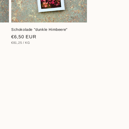
Schokolade "dunkle Himbeere"
Normaler
€6,50 EUR
STÜCKPREIS
PRO
€81,25
/
KG
Preis