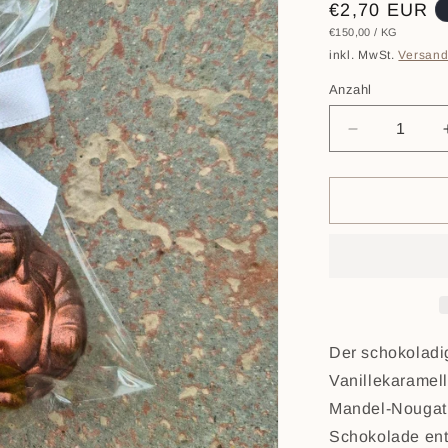
Normaler
€2,70 EUR
STÜCKPREIS
PRO
€150,00
/
KG
Preis
inkl. MwSt.
Versan
Anzahl
Verringere
die
Menge
für
Praline
&quot;Glüc
Der schokoladi
Vanillekaramel
Mandel-Nougat.
Schokolade ent